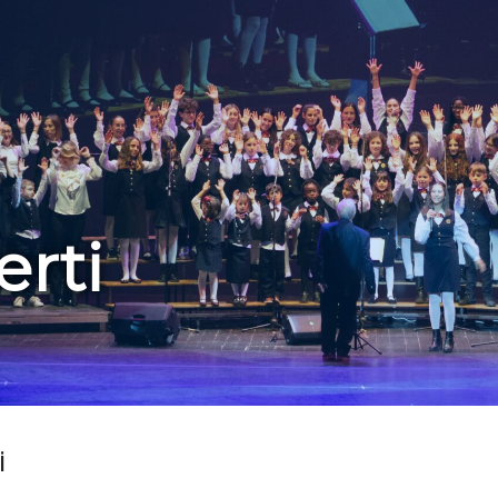
rti
i